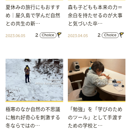
夏休みの旅行にもおすす
森も子どもも本来の力＝
め｜屋久島で学んだ自然
余白を持たせるのが大事
との共生の新…
と気づいた卒…
2
2
Choice
Choice
2023.06.05
2023.04.05
極寒のなか自然の不思議
「勉強」を「学びのため
に触れ好奇心を刺激する
のツール」として手渡す
冬ならではの…
ための学校と…