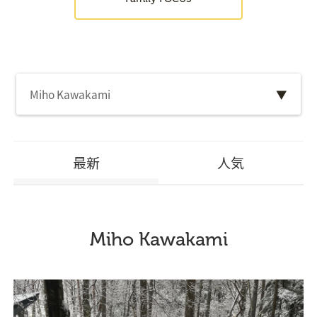
Miho Kawakami
▼
最新
人気
Miho Kawakami