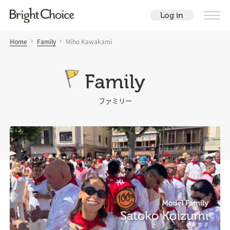
Log in
Home
Family
Miho Kawakami
Family
ファミリー