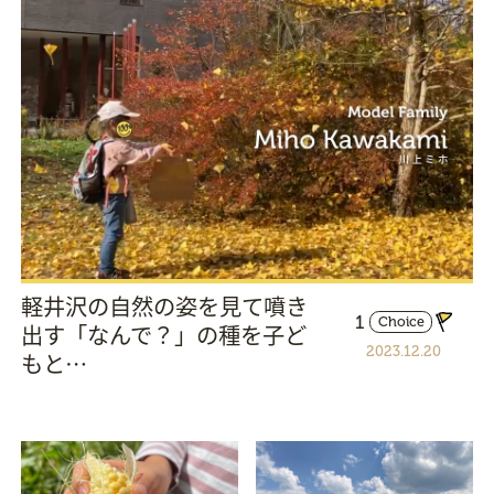
軽井沢の自然の姿を見て噴き
1
Choice
出す「なんで？」の種を子ど
2023.12.20
もと…