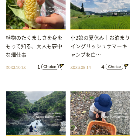
植物のたくましさを身を
小2娘の夏休み｜お泊まり
もって知る、大人も夢中
イングリッシュサマーキ
な畑仕事
ャンプを白…
1
4
Choice
Choice
2023.10.12
2023.08.14