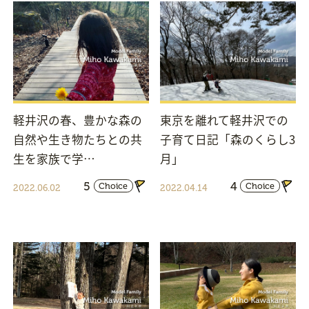
軽井沢の春、豊かな森の
東京を離れて軽井沢での
自然や生き物たちとの共
子育て日記「森のくらし3
生を家族で学…
月」
5
4
Choice
Choice
2022.06.02
2022.04.14