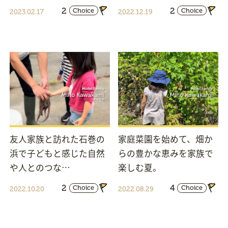
2
2
Choice
Choice
2023.02.17
2022.12.19
友人家族と訪れた石巻の
家庭菜園を始めて、畑か
浜で子どもと感じた自然
らの豊かな恵みを家族で
や人とのつな…
楽しむ夏。
2
4
Choice
Choice
2022.10.20
2022.08.29