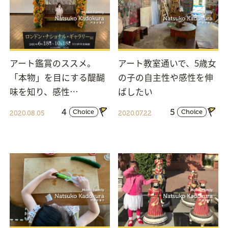
アート鑑賞のススメ。
アート教室通いで、5歳女
「本物」を目にする醍醐
の子の自主性や感性を伸
味を知り、感性…
ばしたい
4
5
Choice
Choice
2020.08.05
2020.07.22