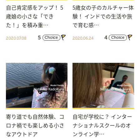
自己肯定感をアップ！ 5
5歳女の子のカルチャー体
歳娘の小さな「でき
験！ インドでの生活や旅
た！」を積み重…
で育む感…
5
4
Choice
Choice
2020.07.08
2020.06.24
寄り道でも自然体験、コ
自宅が学校に？ インター
ロナ禍でも楽しめる小さ
ナショナルスクールのオ
なアウトドア
ンライン学…