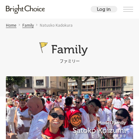
Log in
Home
Family
Natusko Kadokura
Family
ファミリー