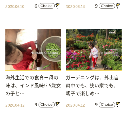
6
9
Choice
Choice
2020.06.10
2020.05.13
海外生活での食育ー母の
ガーデニングは、外出自
味は、インド風味!? 5歳女
粛中でも、狭い家でも、
の子と…
親子で楽しめ…
9
9
Choice
Choice
2020.04.12
2020.04.12