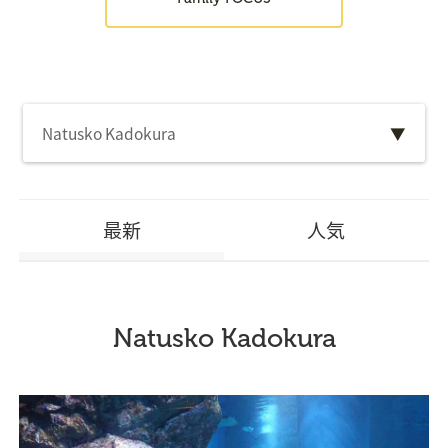
Natusko Kadokura
▼
最新
人気
Natusko Kadokura