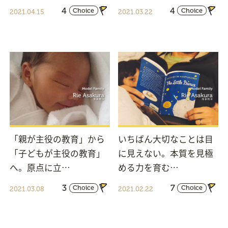
4
4
Choice
Choice
2021.04.15
2021.03.22
「親が主役の教育」から
いちばん大切なことは目
「子どもが主役の教育」
に見えない。本質を見極
へ。原点に立…
める力を育む…
3
7
Choice
Choice
2021.03.08
2021.02.22