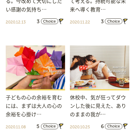
る。今改めて大切にした
て考える。持続可能な未
い感謝の気持ち…
来へ導く教育…
3
3
Choice
Choice
2020.12.13
2020.11.22
子どもの心の余裕を育む
休校中、気が狂ってダウ
には、まずは大人の心の
ンした後に見えた、あり
余裕を心掛け…
のままの我が…
5
6
Choice
Choice
2020.11.08
2020.10.25