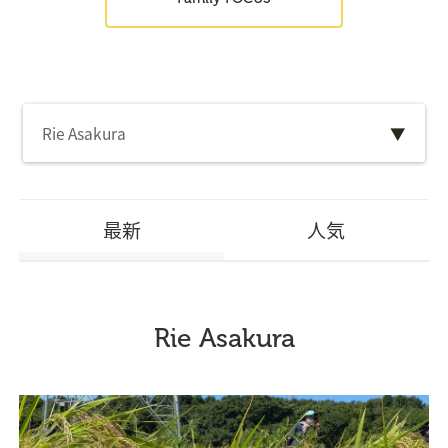
Rie Asakura
▼
最新
人気
Rie Asakura