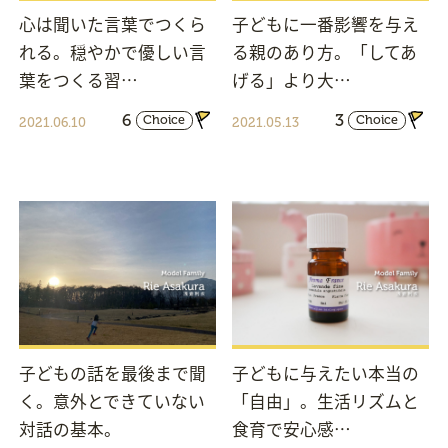
心は聞いた言葉でつくら
子どもに一番影響を与え
れる。穏やかで優しい言
る親のあり方。「してあ
葉をつくる習…
げる」より大…
6
3
Choice
Choice
2021.06.10
2021.05.13
子どもの話を最後まで聞
子どもに与えたい本当の
く。意外とできていない
「自由」。生活リズムと
対話の基本。
食育で安心感…