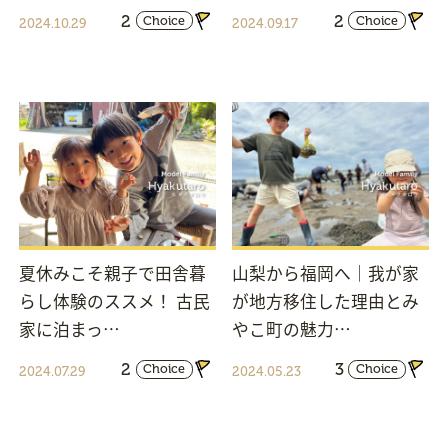
2
2
Choice
Choice
2024.10.29
2024.09.17
夏休みこそ親子で田舎暮
山梨から福岡へ｜我が家
らし体験のススメ！ 古民
が地方移住した理由とみ
家に泊まっ…
やこ町の魅力…
2
3
Choice
Choice
2024.07.29
2024.05.23