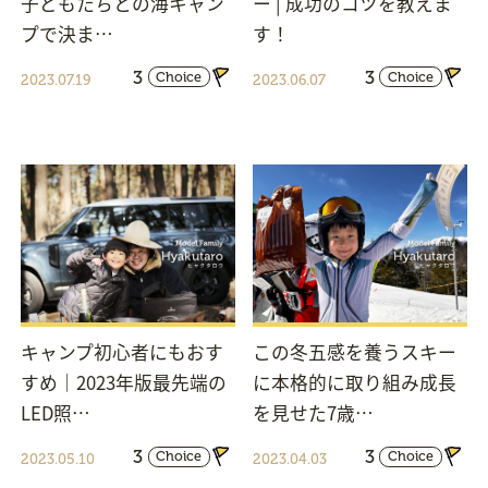
子どもたちとの海キャン
ー | 成功のコツを教えま
プで決ま…
す！
3
3
Choice
Choice
2023.07.19
2023.06.07
キャンプ初心者にもおす
この冬五感を養うスキー
すめ｜2023年版最先端の
に本格的に取り組み成長
LED照…
を見せた7歳…
3
3
Choice
Choice
2023.05.10
2023.04.03