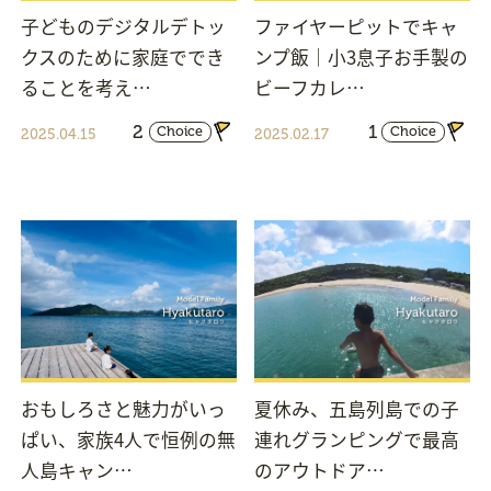
子どものデジタルデトッ
ファイヤーピットでキャ
クスのために家庭ででき
ンプ飯｜小3息子お手製の
ることを考え…
ビーフカレ…
2
1
Choice
Choice
2025.04.15
2025.02.17
おもしろさと魅力がいっ
夏休み、五島列島での子
ぱい、家族4人で恒例の無
連れグランピングで最高
人島キャン…
のアウトドア…