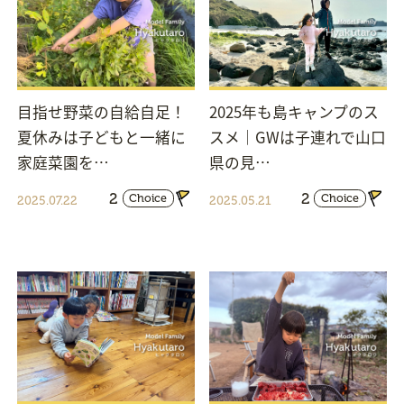
目指せ野菜の自給自足！
2025年も島キャンプのス
夏休みは子どもと一緒に
スメ｜GWは子連れで山口
家庭菜園を…
県の見…
2
2
Choice
Choice
2025.07.22
2025.05.21