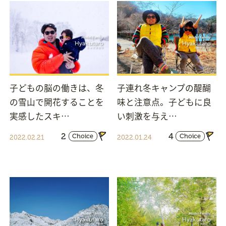
子どもの脳の働きは、冬
子連れ冬キャンプの醍醐
の雪山で開花することを
味と注意点。子どもに良
実感したスキ…
い刺激を与え…
2
4
Choice
Choice
2022.02.21
2022.01.24