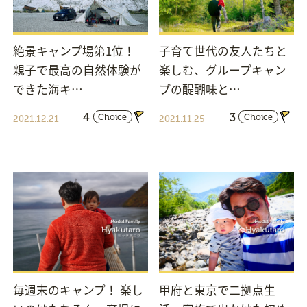
絶景キャンプ場第1位！
子育て世代の友人たちと
親子で最高の自然体験が
楽しむ、グループキャン
できた海キ…
プの醍醐味と…
4
3
Choice
Choice
2021.12.21
2021.11.25
毎週末のキャンプ！ 楽し
甲府と東京で二拠点生