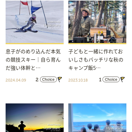
息子がのめり込んだ本気
子どもと一緒に作れてお
の競技スキー｜自ら育ん
いしさもバッチリな秋の
だ強い体幹と…
キャンプ飯5…
2
1
Choice
Choice
2024.04.09
2023.10.18