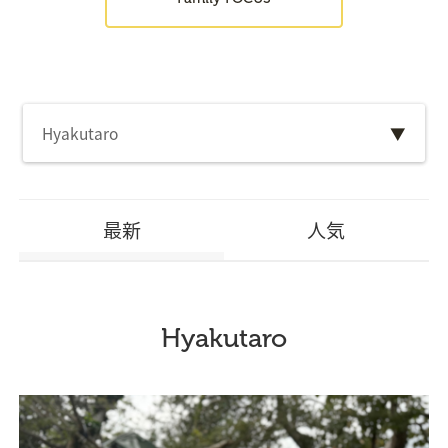
Hyakutaro
▼
最新
人気
Hyakutaro