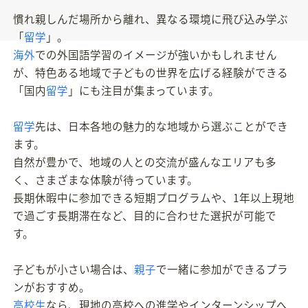
慣れ親しんだ場所から離れ、異なる環境に飛び込み学ぶ
「
留学
」。
海外
での外国語学習のイメージが強いかもしれません
が、特色ある地域で子どもの世界を広げる経験ができる
「国内
留学
」にも注目が集まっています。
留学
先は、日本各地の魅力的な地域から選ぶことができ
ます。
自然が豊かで、地域の人との交流が盛んなエリアも多
く、さまざまな体験が待っています。
長期休暇中に参加できる短期プログラムや、1年以上現地
で過ごす長期滞在など、目的に合わせた選択が可能で
す。
子どもが小さい場合は、
親子
で一緒に参加ができるプラ
ンがおすすめ。
高校生
なら、現地の高校への進学やインターンシップへ