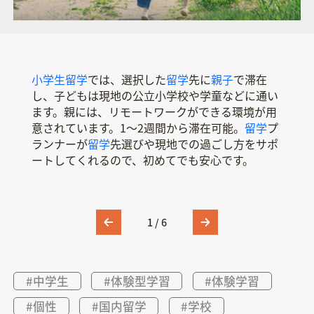
小学生留学
長野県にある農山村地域に1年以上滞在し、子ど
希望する地域での
地域みらい留学
地域高2
国内の地域企業やNPOでインターンシップができ
留学
では、選択した
は、内閣府の事業として開始された
は、国内各所にある受け入れ高校
ホームステイ
留学
先に
を提供する
親子
で滞在
ファミ
し、子どもは現地の公立小
もの生きる力を育む
リン
の中から、自分に合った高校を選択して進学する
国内
る、
。地元の家族と共に生活し、その土地の暮ら
留学
地域ベンチャー留学
制度。高校2年の1年間、国内16校から自
信州自然
。大学生や保護者の同意
学校
留学
や学童などに通い
。地元の
学校
に
ます。親には、リモートワークができる環境が用
通い、信州ならではの自然や生活を体験します。
しや文化をじっくり体験できます。1泊～長期まで
プログラム。農業や漁業、街づくりなど、その土
分で選んだ高校で過ごします。美しい自然や豊か
を得た高校生などが対象です。春と夏の長期休暇
意されています。1〜2週間から滞在可能。
「子どもだけで
の滞在に対応。
地の特徴を活かした学びが魅力です。新しい環境
な文化、新しい人との出会いなどを通じて、多く
中に行われます。参画方法は、「現地住み込み」
留学
親子
」または「
参加が4割ほどで、子どもの
親子
で
留学
留学
」のど
プ
ランナーが
ちらか選択可能。短期希望なら、各施設のホーム
みの場合は小5から相談可能です。ホスト紹介や体
に飛び込み、豊かな自然や文化の中でさまざまな
の学びを得られるでしょう。地域全体で
「完全オンライン」「オンラインと一部現地滞
留学
先選びや現地での過ごし方をサポ
留学
生活
ートしてくれるので、初めてでも安心です。
ページなどで体験
験談が豊富に掲載されているので、ぜひ参考に。
経験を積むことで大きく成長できます。
をサポートする体制も整っています。
在」の3種類。自ら選んだ地域でぜひ挑戦してみ
キャンプ
の情報をチェックして
みて。
て。
1
/
6
#中学生
#体験型学習
#体験学習
#個性
#国内留学
#学校