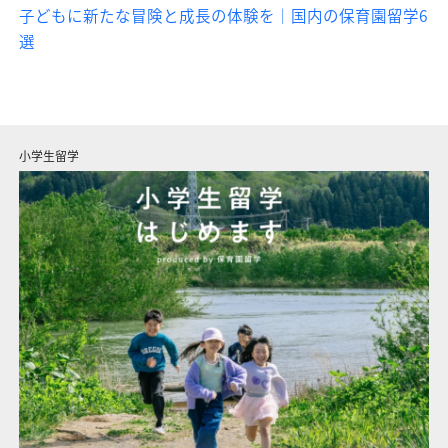
子どもに新たな冒険と成長の体験を｜国内の保育園留学6
選
ファミリン
小学生留学
信州自然留学
地域みらい留学
地域高2留学
地域ベンチャー留学