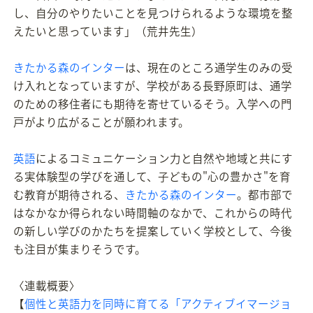
し、自分のやりたいことを見つけられるような環境を整
えたいと思っています」（荒井先生）
きたかる森のインター
は、現在のところ通学生のみの受
け入れとなっていますが、学校がある長野原町は、通学
のための移住者にも期待を寄せているそう。入学への門
戸がより広がることが願われます。
英語
によるコミュニケーション力と自然や地域と共にす
る実体験型の学びを通して、子どもの"心の豊かさ"を育
む教育が期待される、
きたかる森のインター
。都市部で
はなかなか得られない時間軸のなかで、これからの時代
の新しい学びのかたちを提案していく学校として、今後
も注目が集まりそうです。
〈連載概要〉
【
個性と英語力を同時に育てる「アクティブイマージョ