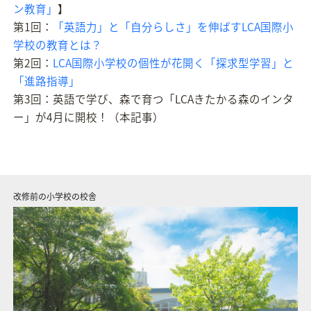
ン教育」
】
第1回：
「英語力」と「自分らしさ」を伸ばすLCA国際小
学校の教育とは？
第2回：
LCA国際小学校の個性が花開く「探求型学習」と
「進路指導」
第3回：英語で学び、森で育つ「LCAきたかる森のインタ
ー」が4月に開校！（本記事）
学校説明会
改修前の小学校の校舎
改修前のプリスクールの園舎
旧北軽井沢小学校