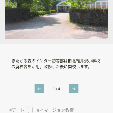
きたかる森のインター初等部は旧北軽井沢小学校
初等部だけでなくプリスクールも同時に開校。初
長野原町で行われた現地説明会の様子。
森に囲まれた旧北軽井沢小学校の様子。こちら
の廃校舎を活用。改修した後に開校します。
年度は
が、きたかる森のインターとして生まれ変わりま
3
～
5
歳児クラスの複式
1
クラス編成でスタ
ートします。
す。
1
/
4
#アート
#イマージョン教育