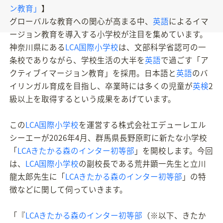
ン教育」
】
グローバルな教育への関心が高まる中、
英語
によるイマ
ージョン教育を導入する小学校が注目を集めています。
神奈川県にある
LCA国際小学校
は、文部科学省認可の一
条校でありながら、学校生活の大半を
英語
で過ごす「ア
クティブイマージョン教育」を採用。日本語と
英語
のバ
イリンガル育成を目指し、卒業時には多くの児童が
英検
2
級以上を取得するという成果をあげています。
この
LCA国際小学校
を運営する株式会社エデューレエル
シーエーが2026年4月、群馬県長野原町に新たな小学校
「
LCAきたかる森のインター初等部
」を開校します。今回
は、
LCA国際小学校
の副校長である荒井顕一先生と立川
龍太郎先生に「
LCAきたかる森のインター初等部
」の特
徴などに関して伺っていきます。
「『
LCAきたかる森のインター初等部
（※以下、きたか