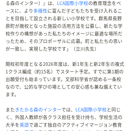
る森のインター）』は、
LCA国際小学校
の教育理念をベ
ースに、より
多様性
に富んだ子どもたちを受け入れるこ
とを目指して設立される新しい小学校です。群馬県長野
原町が廃校となった施設の活用方法を公募し、新たな学
校作りの構想があった私たちのイメージに最適な場所だ
ったため、そのプロポーザルに応募。町と私たちの思い
が一致し、実現した学校です」（立川先生）
開校初年度となる2026年度は、新1年生と新2年生の複式
1クラス編成（約15名）でスタート予定。すでに第1期の
出願受付も始まっています。文部科学省が認める一条校
なので、公的な学びの場としての安心感も兼ね備えてい
ます。
また
きたかる森のインター
では、
LCA国際小学校
と同じ
く、外国人教師が各クラス担任を受け持ち、学校生活の
大半を
英語
で過ごす独自のアクティブイマージョン教育