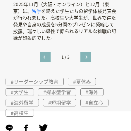
2025年11月（大阪・オンライン）と12月（東
2026年度は、高校生700名、大学生250名の派遣
トビタテ第2ステージから
新たに始ま
った取り組
京）に、
留学生
みが、「拠点形成支援事業」という各県が高校生
を募集。成績・語学力不問、返済不要の奨
留学
を終えた学生たちの
留学
体験発表会
が行われました。高校生や大学生が、世界で得た
学金で「自分だけの留学計画」を支援します。締
を対象に実施するプログラム。地域の産学官が連
発見や自身の成長を5分間のプレゼンに凝縮して
切は大学生
携し、地元課題を自分事として海外で探究する
（新大学1年生以外）は
2
月
27
日
、
新大
披露。瑞々しい感性で語られるリアルな挑戦の記
学1年生は4月23日、新
「グローバル探究リーダー」を育成。世界での学
高校1
年
生は4月21
日
。
録が印象的でした。
（
びを地元の発展に繋げたい若者を支援します。
新高校1年生以外の高校生は募集を終了。）
1
/
3
#リーダーシップ教育
#夏休み
#大学生
#探求型学習
#海外
#海外留学
#短期留学
#自立心
#高校生