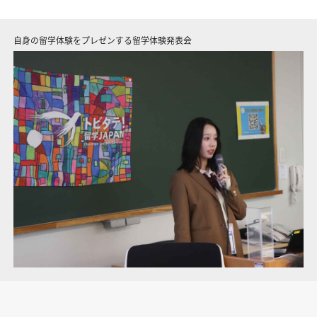
トビタテ第2ステージから「拠点形成支援事業」が始動！
自身の留学体験をプレゼンする留学体験発表会
2026年度派遣留学生募集中