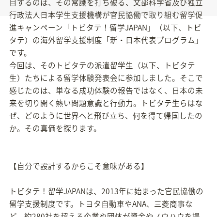
目するのは、その常識を打ち破る、文部科学省及び独立
行政法人日本学生支援機構が官民協働で取り組む留学促
進キャンペーン「トビタテ！留学JAPAN」（以下、トビ
タテ）の海外留学支援制度「新・日本代表プログラム」
です。
今回は、そのトビタテの派遣留学生（以下、トビタテ
生）たちによる留学体験発表会に参加しました。そこで
感じたのは、単なる成功体験の報告ではなく、日本の未
来を切り開く熱い問題意識と行動力。トビタテ生らはな
ぜ、どのように世界へと飛び立ち、何を得て帰国したの
か。その真価を探ります。
【自分で設計するからこそ意味がある】
トビタテ！留学JAPANは、2013年に始まった官民協働の
留学支援制度です。トヨタ自動車やANA、三菱商事な
ど、約280社を超える企業や団体が資金やノウハウを提