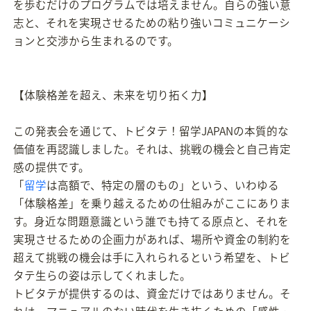
を歩むだけのプログラムでは培えません。自らの強い意
志と、それを実現させるための粘り強いコミュニケーシ
ョンと交渉から生まれるのです。
【体験格差を超え、未来を切り拓く力】
この発表会を通じて、トビタテ！留学JAPANの本質的な
価値を再認識しました。それは、挑戦の機会と自己肯定
感の提供です。
「
留学
は高額で、特定の層のもの」という、いわゆる
「体験格差」を乗り越えるための仕組みがここにありま
す。身近な問題意識という誰でも持てる原点と、それを
実現させるための企画力があれば、場所や資金の制約を
超えて挑戦の機会は手に入れられるという希望を、トビ
タテ生らの姿は示してくれました。
トビタテが提供するのは、資金だけではありません。そ
れは、マニュアルのない時代を生き抜くための「感性・